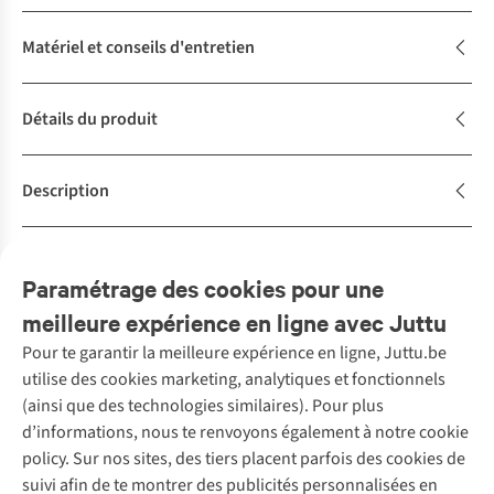
Matériel et conseils d'entretien
Détails du produit
Description
Achète la tenue
Complétez le look
Paramétrage des cookies pour une
meilleure expérience en ligne avec Juttu
Pour te garantir la meilleure expérience en ligne, Juttu.be
Service client
utilise des cookies marketing, analytiques et fonctionnels
(ainsi que des technologies similaires). Pour plus
Questions fréquentes
d’informations, nous te renvoyons également à notre cookie
Nos services
Commander
policy. Sur nos sites, des tiers placent parfois des cookies de
Payer
Vintage - ReJUsed
suivi afin de te montrer des publicités personnalisées en