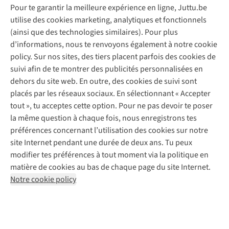
Pour te garantir la meilleure expérience en ligne, Juttu.be
Service client
utilise des cookies marketing, analytiques et fonctionnels
(ainsi que des technologies similaires). Pour plus
Questions fréquentes
d’informations, nous te renvoyons également à notre cookie
Nos services
Commander
policy. Sur nos sites, des tiers placent parfois des cookies de
Payer
Vintage - ReJUsed
suivi afin de te montrer des publicités personnalisées en
Juttu
10 % réduction étudiants
Atelier de couture
dehors du site web. En outre, des cookies de suivi sont
Klarna : post-paiement
Personal shopping
placés par les réseaux sociaux. En sélectionnant « Accepter
Qui sommes-nous ?
Livraison
Boîte à vêtements
tout », tu acceptes cette option. Pour ne pas devoir te poser
Juttu Friends
Abonne-toi à la newsletter
Retourner
Événements / ateliers
la même question à chaque fois, nous enregistrons tes
Inspiration
Rétractation d'une commande
préférences concernant l’utilisation des cookies sur notre
Travailler chez Juttu
Garantie
Suivez-nous
site Internet pendant une durée de deux ans. Tu peux
Nos magasins
Contact
modifier tes préférences à tout moment via la politique en
Le monde de Juttu
matière de cookies au bas de chaque page du site Internet.
Entrepreneuriat responsable
Notre cookie policy
Déclaration d’accessibilité
Mentions légales
Politique de confidentialté
Conditions générales
Cookie policy
Retail Concepts N.V.,
Smallandlaan 9,
2660 Hoboken