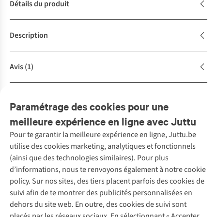
Détails du produit
Description
Avis
(1)
Caractéristiques de durabilité
Paramétrage des cookies pour une
meilleure expérience en ligne avec Juttu
Pour te garantir la meilleure expérience en ligne, Juttu.be
Service client
utilise des cookies marketing, analytiques et fonctionnels
(ainsi que des technologies similaires). Pour plus
Questions fréquentes
d’informations, nous te renvoyons également à notre cookie
Nos services
Commander
policy. Sur nos sites, des tiers placent parfois des cookies de
Payer
Vintage - ReJUsed
suivi afin de te montrer des publicités personnalisées en
Juttu
10 % réduction étudiants
Atelier de couture
dehors du site web. En outre, des cookies de suivi sont
Klarna : post-paiement
Personal shopping
placés par les réseaux sociaux. En sélectionnant « Accepter