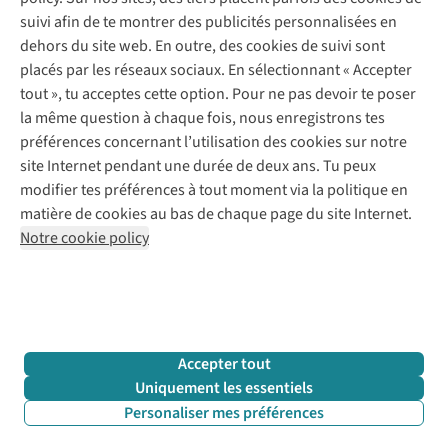
Payer
Vintage - ReJUsed
suivi afin de te montrer des publicités personnalisées en
Juttu
10 % réduction étudiants
Atelier de couture
dehors du site web. En outre, des cookies de suivi sont
Klarna : post-paiement
Personal shopping
placés par les réseaux sociaux. En sélectionnant « Accepter
Qui sommes-nous ?
Livraison
Boîte à vêtements
tout », tu acceptes cette option. Pour ne pas devoir te poser
Juttu Friends
Abonne-toi à la newsletter
Retourner
Événements / ateliers
la même question à chaque fois, nous enregistrons tes
Inspiration
Rétractation d'une commande
préférences concernant l’utilisation des cookies sur notre
Travailler chez Juttu
Garantie
Suivez-nous
site Internet pendant une durée de deux ans. Tu peux
Nos magasins
Contact
modifier tes préférences à tout moment via la politique en
Le monde de Juttu
matière de cookies au bas de chaque page du site Internet.
Entrepreneuriat responsable
Notre cookie policy
Déclaration d’accessibilité
Mentions légales
Politique de confidentialté
Conditions générales
Cookie policy
Retail Concepts N.V.,
Smallandlaan 9,
2660 Hoboken
team@juttu.be
+32 (0)3 828 30 15
Accepter tout
BTW BE 0416.762.280
Uniquement les essentiels
Personaliser mes préférences