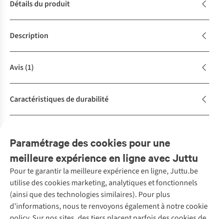
Détails du produit
Description
Avis
(1)
Caractéristiques de durabilité
Achète la tenue
Complétez le look
Paramétrage des cookies pour une
meilleure expérience en ligne avec Juttu
Pour te garantir la meilleure expérience en ligne, Juttu.be
Service client
utilise des cookies marketing, analytiques et fonctionnels
(ainsi que des technologies similaires). Pour plus
Questions fréquentes
d’informations, nous te renvoyons également à notre cookie
Nos services
Commander
policy. Sur nos sites, des tiers placent parfois des cookies de