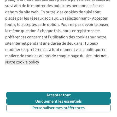
Payer
Vintage - ReJUsed
suivi afin de te montrer des publicités personnalisées en
Juttu
10 % réduction étudiants
Atelier de couture
dehors du site web. En outre, des cookies de suivi sont
Klarna : post-paiement
Personal shopping
placés par les réseaux sociaux. En sélectionnant « Accepter
Qui sommes-nous ?
Livraison
Boîte à vêtements
tout », tu acceptes cette option. Pour ne pas devoir te poser
Juttu Friends
Abonne-toi à la newsletter
Retourner
Événements / ateliers
la même question à chaque fois, nous enregistrons tes
Inspiration
Rétractation d'une commande
préférences concernant l’utilisation des cookies sur notre
Travailler chez Juttu
Garantie
Suivez-nous
site Internet pendant une durée de deux ans. Tu peux
Nos magasins
Contact
modifier tes préférences à tout moment via la politique en
Le monde de Juttu
matière de cookies au bas de chaque page du site Internet.
Entrepreneuriat responsable
Notre cookie policy
Déclaration d’accessibilité
Mentions légales
Politique de confidentialté
Conditions générales
Cookie policy
Retail Concepts N.V.,
Smallandlaan 9,
2660 Hoboken
team@juttu.be
+32 (0)3 828 30 15
Accepter tout
BTW BE 0416.762.280
Uniquement les essentiels
Personaliser mes préférences