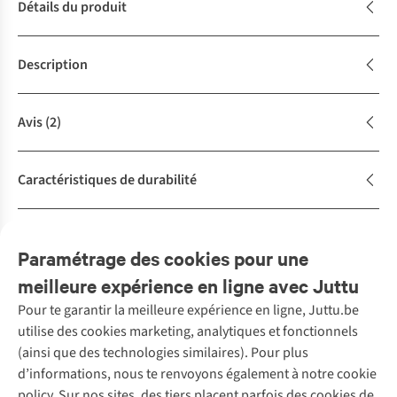
Détails du produit
Description
Avis
(2)
Caractéristiques de durabilité
Achète la tenue
Complétez le look
Paramétrage des cookies pour une
meilleure expérience en ligne avec Juttu
Pour te garantir la meilleure expérience en ligne, Juttu.be
Service client
utilise des cookies marketing, analytiques et fonctionnels
(ainsi que des technologies similaires). Pour plus
Questions fréquentes
d’informations, nous te renvoyons également à notre cookie
Nos services
Commander
policy. Sur nos sites, des tiers placent parfois des cookies de