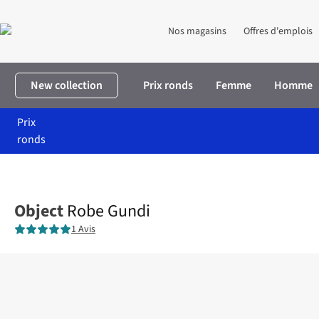
Nos magasins
Offres d'emplois
New collection
Prix ronds
Femme
Homme
Prix
ronds
Accueil
Femme
Vêtements
Robes
Robe Gundi
Object
Robe Gundi
1 Avis