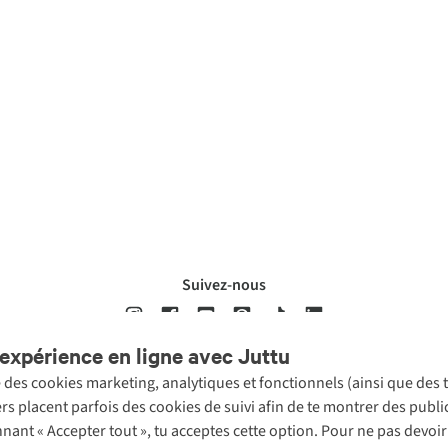
Suivez-nous
expérience en ligne avec Juttu
se des cookies marketing, analytiques et fonctionnels (ainsi que des
ons légales
Politique de confidentialté
Conditions générales
Cookie 
ers placent parfois des cookies de suivi afin de te montrer des publ
onnant « Accepter tout », tu acceptes cette option. Pour ne pas devo