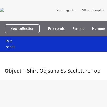
Nos magasins
Offres d'emplois
New collection
Prix ronds
Femme
Homme
Prix
ronds
Accueil
Femme
Vêtements
T-shirts & tops
T-Shirt Objsuna 
Object
T-Shirt Objsuna Ss Sculpture Top