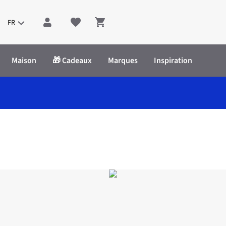
FR
Shopping cart
Maison
🎁 Cadeaux
Marques
Inspiration
Ss Sculpture Top