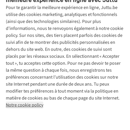
Pour te garantir la meilleure expérience en ligne, Juttu.be
Service client
utilise des cookies marketing, analytiques et fonctionnels
(ainsi que des technologies similaires). Pour plus
Questions fréquentes
d’informations, nous te renvoyons également à notre cookie
Nos services
Commander
policy. Sur nos sites, des tiers placent parfois des cookies de
Payer
Vintage - ReJUsed
suivi afin de te montrer des publicités personnalisées en
Juttu
10 % réduction étudiants
Atelier de couture
dehors du site web. En outre, des cookies de suivi sont
Klarna : post-paiement
Personal shopping
placés par les réseaux sociaux. En sélectionnant « Accepter
Qui sommes-nous ?
Livraison
Boîte à vêtements
tout », tu acceptes cette option. Pour ne pas devoir te poser
Juttu Friends
Abonne-toi à la newsletter
Retourner
Événements / ateliers
la même question à chaque fois, nous enregistrons tes
Inspiration
Rétractation d'une commande
préférences concernant l’utilisation des cookies sur notre
Travailler chez Juttu
Garantie
Suivez-nous
site Internet pendant une durée de deux ans. Tu peux
Nos magasins
Contact
modifier tes préférences à tout moment via la politique en
Le monde de Juttu
matière de cookies au bas de chaque page du site Internet.
Entrepreneuriat responsable
Notre cookie policy
Déclaration d’accessibilité
Mentions légales
Politique de confidentialté
Conditions générales
Cookie policy