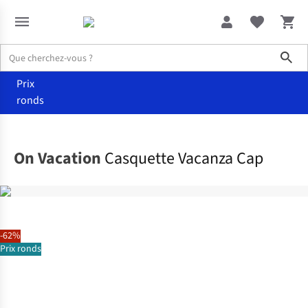
Sho
Prix
ronds
Accessoires
Casquettes
On Vacation
Casquette Vacanza Cap
-62%
Prix ronds