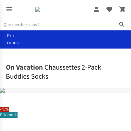
Sho
Prix
ronds
Accessoires
Chaussettes
On Vacation
Chaussettes 2-Pack
Buddies Socks
-75%
Prix ronds