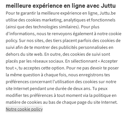
meilleure expérience en ligne avec Juttu
Pour te garantir la meilleure expérience en ligne, Juttu.be
Service client
utilise des cookies marketing, analytiques et fonctionnels
(ainsi que des technologies similaires). Pour plus
Questions fréquentes
d’informations, nous te renvoyons également à notre cookie
Nos services
Commander
policy. Sur nos sites, des tiers placent parfois des cookies de
Payer
Vintage - ReJUsed
suivi afin de te montrer des publicités personnalisées en
Juttu
10 % réduction étudiants
Atelier de couture
dehors du site web. En outre, des cookies de suivi sont
Klarna : post-paiement
Personal shopping
placés par les réseaux sociaux. En sélectionnant « Accepter
Qui sommes-nous ?
Livraison
Boîte à vêtements
tout », tu acceptes cette option. Pour ne pas devoir te poser
Juttu Friends
Abonne-toi à la newsletter
Retourner
Événements / ateliers
la même question à chaque fois, nous enregistrons tes
Inspiration
Rétractation d'une commande
préférences concernant l’utilisation des cookies sur notre
Travailler chez Juttu
Garantie
Suivez-nous
site Internet pendant une durée de deux ans. Tu peux
Nos magasins
Contact
modifier tes préférences à tout moment via la politique en
Le monde de Juttu
matière de cookies au bas de chaque page du site Internet.
Entrepreneuriat responsable
Notre cookie policy
Déclaration d’accessibilité
Mentions légales
Politique de confidentialté
Conditions générales
Cookie policy