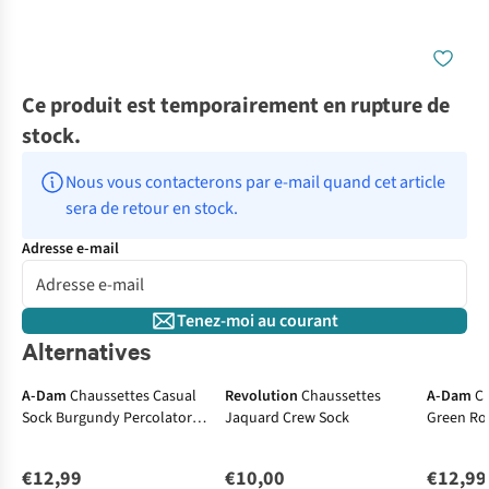
Ce produit est temporairement en rupture de
stock.
Nous vous contacterons par e-mail quand cet article 
sera de retour en stock.
Adresse e-mail
Tenez-moi au courant
Alternatives
A-Dam
Chaussettes Casual
Revolution
Chaussettes
A-Dam
C
Sock Burgundy Percolator
Jaquard Crew Sock
Green Roa
size 41-46
€12,99
€10,00
€12,99