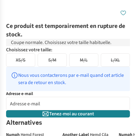
Ce produit est temporairement en rupture de
stock.
Coupe normale. Choisissez votre taille habituelle.
Choisissez votre taille:
XS/S
S/M
M/L
L/XL
Nous vous contacterons par e-mail quand cet article 
sera de retour en stock.
Adresse e-mail
Tenez-moi au courant
Alternatives
Numph
Hemd Forest
Another-Label
Hemd Cila
Numph
H