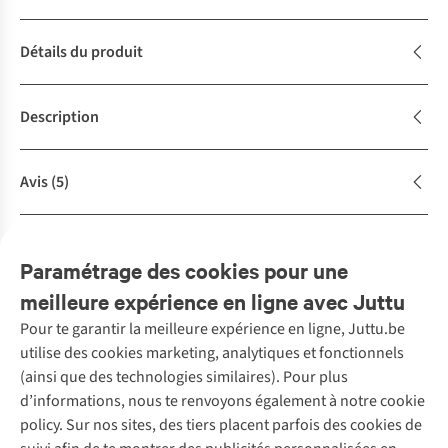
Détails du produit
Description
Avis
(5)
Achète la tenue
Complétez le look
Paramétrage des cookies pour une
meilleure expérience en ligne avec Juttu
Pour te garantir la meilleure expérience en ligne, Juttu.be
Service client
utilise des cookies marketing, analytiques et fonctionnels
(ainsi que des technologies similaires). Pour plus
Questions fréquentes
d’informations, nous te renvoyons également à notre cookie
Nos services
Commander
policy. Sur nos sites, des tiers placent parfois des cookies de
Payer
Vintage - ReJUsed