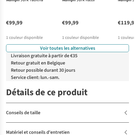
Numph
Jurk Tabitha
Numph
Jurk Kassi
Numph
J
€99,99
€99,99
€119,9
1
couleur disponible
1
couleur disponible
1
couleur
Voir toutes les alternatives
Livraison gratuite à partir de €35
Retour gratuit en Belgique
Retour possible durant 30 jours
Service client: lun.-sam.
Détails de ce produit
Conseils de taille
Matériel et conseils d'entretien