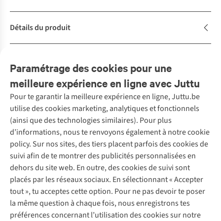
Détails du produit
Description
Paramétrage des cookies pour une
meilleure expérience en ligne avec Juttu
Pour te garantir la meilleure expérience en ligne, Juttu.be
Service client
utilise des cookies marketing, analytiques et fonctionnels
(ainsi que des technologies similaires). Pour plus
Questions fréquentes
d’informations, nous te renvoyons également à notre cookie
Nos services
Commander
policy. Sur nos sites, des tiers placent parfois des cookies de
Payer
Vintage - ReJUsed
suivi afin de te montrer des publicités personnalisées en
Juttu
10 % réduction étudiants
Atelier de couture
dehors du site web. En outre, des cookies de suivi sont
Klarna : post-paiement
Personal shopping
placés par les réseaux sociaux. En sélectionnant « Accepter
Qui sommes-nous ?
Livraison
Boîte à vêtements
tout », tu acceptes cette option. Pour ne pas devoir te poser
Juttu Friends
Abonne-toi à la newsletter
Retourner
Événements / ateliers
la même question à chaque fois, nous enregistrons tes
Inspiration
Rétractation d'une commande
préférences concernant l’utilisation des cookies sur notre
Travailler chez Juttu