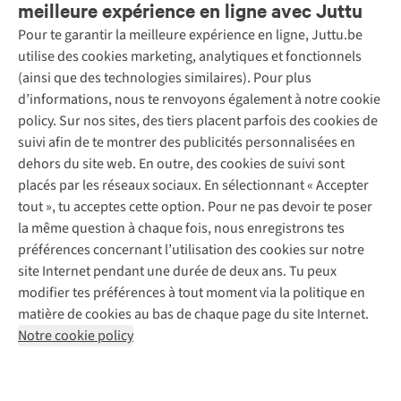
meilleure expérience en ligne avec Juttu
Pour te garantir la meilleure expérience en ligne, Juttu.be
Service client
utilise des cookies marketing, analytiques et fonctionnels
(ainsi que des technologies similaires). Pour plus
Questions fréquentes
d’informations, nous te renvoyons également à notre cookie
Nos services
Commander
policy. Sur nos sites, des tiers placent parfois des cookies de
Payer
Vintage - ReJUsed
suivi afin de te montrer des publicités personnalisées en
Juttu
10 % réduction étudiants
Atelier de couture
dehors du site web. En outre, des cookies de suivi sont
Klarna : post-paiement
Personal shopping
placés par les réseaux sociaux. En sélectionnant « Accepter
Qui sommes-nous ?
Livraison
Boîte à vêtements
tout », tu acceptes cette option. Pour ne pas devoir te poser
Juttu Friends
Abonne-toi à la newsletter
Retourner
Événements / ateliers
la même question à chaque fois, nous enregistrons tes
Inspiration
Rétractation d'une commande
préférences concernant l’utilisation des cookies sur notre
Travailler chez Juttu
Garantie
Suivez-nous
site Internet pendant une durée de deux ans. Tu peux
Nos magasins
Contact
modifier tes préférences à tout moment via la politique en
Le monde de Juttu
matière de cookies au bas de chaque page du site Internet.
Entrepreneuriat responsable
Notre cookie policy
Déclaration d’accessibilité
Mentions légales
Politique de confidentialté
Conditions générales
Cookie policy