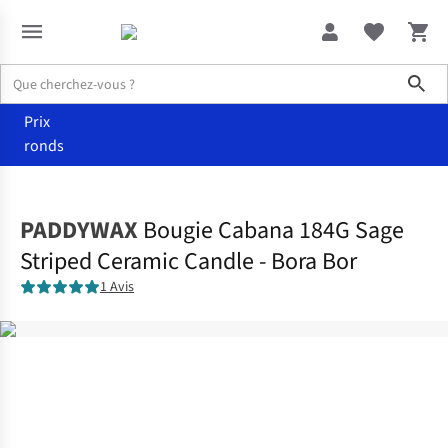
Sho
Prix
ronds
Maison
Bougeoirs & bougies
PADDYWAX
Bougie Cabana 184G Sage
Striped Ceramic Candle - Bora Bor
1 Avis