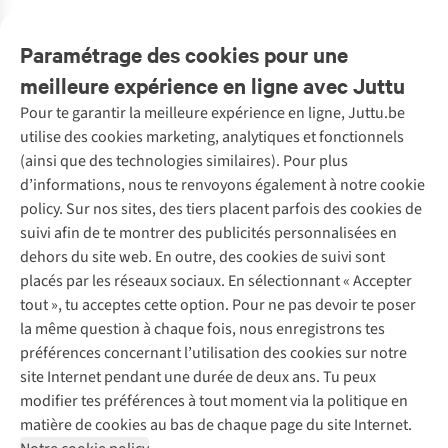
2
couleurs
6
couleurs
7
couleurs
7
couleurs
3
couleurs
11
11
couleurs
3
couleurs
couleurs
disponibles
disponibles
disponibles
disponibles
disponibles
disponibles
disponibles
disponibles
Paramétrage des cookies pour une
meilleure expérience en ligne avec Juttu
Pour te garantir la meilleure expérience en ligne, Juttu.be
Service client
utilise des cookies marketing, analytiques et fonctionnels
(ainsi que des technologies similaires). Pour plus
Questions fréquentes
d’informations, nous te renvoyons également à notre cookie
Nos services
Commander
policy. Sur nos sites, des tiers placent parfois des cookies de
Payer
Vintage - ReJUsed
suivi afin de te montrer des publicités personnalisées en
Juttu
10 % réduction étudiants
Atelier de couture
dehors du site web. En outre, des cookies de suivi sont
Klarna : post-paiement
Personal shopping
placés par les réseaux sociaux. En sélectionnant « Accepter
Qui sommes-nous ?
Livraison
Boîte à vêtements
tout », tu acceptes cette option. Pour ne pas devoir te poser
Juttu Friends
Abonne-toi à la newsletter
Retourner
Événements / ateliers
la même question à chaque fois, nous enregistrons tes
Inspiration
Rétractation d'une commande
préférences concernant l’utilisation des cookies sur notre
Travailler chez Juttu
Garantie
Suivez-nous
site Internet pendant une durée de deux ans. Tu peux
Nos magasins
Contact
modifier tes préférences à tout moment via la politique en
Le monde de Juttu
matière de cookies au bas de chaque page du site Internet.
Entrepreneuriat responsable