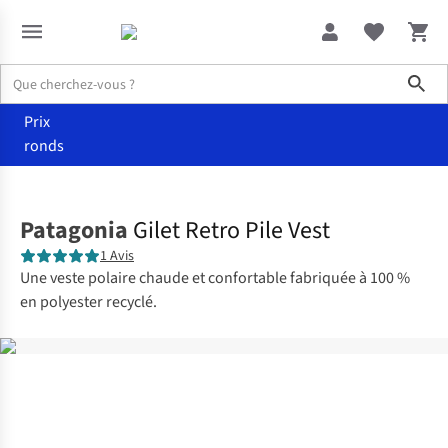
Sho
Prix
ronds
Vêtements
Bodywarmers
Patagonia
Gilet Retro Pile Vest
1 Avis
Une veste polaire chaude et confortable fabriquée à 100 %
en polyester recyclé.