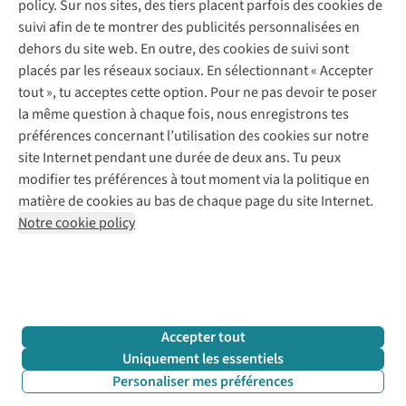
policy. Sur nos sites, des tiers placent parfois des cookies de
Payer
Vintage - ReJUsed
suivi afin de te montrer des publicités personnalisées en
Juttu
10 % réduction étudiants
Atelier de couture
dehors du site web. En outre, des cookies de suivi sont
Klarna : post-paiement
Personal shopping
placés par les réseaux sociaux. En sélectionnant « Accepter
Qui sommes-nous ?
Livraison
Boîte à vêtements
tout », tu acceptes cette option. Pour ne pas devoir te poser
Juttu Friends
Abonne-toi à la newsletter
Retourner
Événements / ateliers
la même question à chaque fois, nous enregistrons tes
Inspiration
Rétractation d'une commande
préférences concernant l’utilisation des cookies sur notre
Travailler chez Juttu
Garantie
Suivez-nous
site Internet pendant une durée de deux ans. Tu peux
Nos magasins
Contact
modifier tes préférences à tout moment via la politique en
Le monde de Juttu
matière de cookies au bas de chaque page du site Internet.
Entrepreneuriat responsable
Notre cookie policy
Déclaration d’accessibilité
Mentions légales
Politique de confidentialté
Conditions générales
Cookie policy
Retail Concepts N.V.,
Smallandlaan 9,
2660 Hoboken
team@juttu.be
+32 (0)3 828 30 15
Accepter tout
BTW BE 0416.762.280
Uniquement les essentiels
Personaliser mes préférences