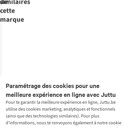
similaires
de
cette
marque
Another-Label
Hemd Cila
1
Pepaloves
€79,95
Débardeur
112278
1
couleur
€32,00
disponible
1
couleur
disponible
Paramétrage des cookies pour une
meilleure expérience en ligne avec Juttu
Pour te garantir la meilleure expérience en ligne, Juttu.be
Service client
utilise des cookies marketing, analytiques et fonctionnels
(ainsi que des technologies similaires). Pour plus
Questions fréquentes
d’informations, nous te renvoyons également à notre cookie
Nos services
Commander