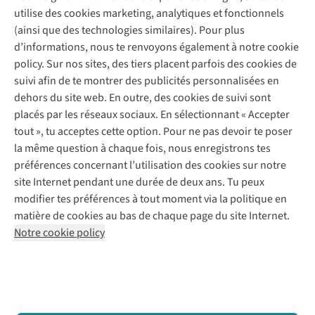
Service client
utilise des cookies marketing, analytiques et fonctionnels
(ainsi que des technologies similaires). Pour plus
Questions fréquentes
d’informations, nous te renvoyons également à notre cookie
Nos services
Commander
policy. Sur nos sites, des tiers placent parfois des cookies de
Payer
Vintage - ReJUsed
suivi afin de te montrer des publicités personnalisées en
Juttu
10 % réduction étudiants
Atelier de couture
dehors du site web. En outre, des cookies de suivi sont
Klarna : post-paiement
Personal shopping
placés par les réseaux sociaux. En sélectionnant « Accepter
Qui sommes-nous ?
Livraison
Boîte à vêtements
tout », tu acceptes cette option. Pour ne pas devoir te poser
Juttu Friends
Abonne-toi à la newsletter
Retourner
Événements / ateliers
la même question à chaque fois, nous enregistrons tes
Inspiration
Rétractation d'une commande
préférences concernant l’utilisation des cookies sur notre
Travailler chez Juttu
Garantie
Suivez-nous
site Internet pendant une durée de deux ans. Tu peux
Nos magasins
Contact
modifier tes préférences à tout moment via la politique en
Le monde de Juttu
matière de cookies au bas de chaque page du site Internet.
Entrepreneuriat responsable
Notre cookie policy
Déclaration d’accessibilité
Mentions légales
Politique de confidentialté
Conditions générales
Cookie policy
Retail Concepts N.V.,
Smallandlaan 9,
2660 Hoboken