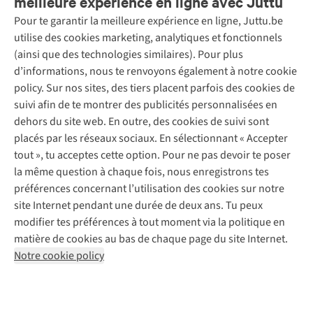
meilleure expérience en ligne avec Juttu
Pour te garantir la meilleure expérience en ligne, Juttu.be
Service client
utilise des cookies marketing, analytiques et fonctionnels
(ainsi que des technologies similaires). Pour plus
Questions fréquentes
d’informations, nous te renvoyons également à notre cookie
Nos services
Commander
policy. Sur nos sites, des tiers placent parfois des cookies de
Payer
Vintage - ReJUsed
suivi afin de te montrer des publicités personnalisées en
Juttu
10 % réduction étudiants
Atelier de couture
dehors du site web. En outre, des cookies de suivi sont
Klarna : post-paiement
Personal shopping
placés par les réseaux sociaux. En sélectionnant « Accepter
Qui sommes-nous ?
Livraison
Boîte à vêtements
tout », tu acceptes cette option. Pour ne pas devoir te poser
Juttu Friends
Abonne-toi à la newsletter
Retourner
Événements / ateliers
la même question à chaque fois, nous enregistrons tes
Inspiration
Rétractation d'une commande
préférences concernant l’utilisation des cookies sur notre
Travailler chez Juttu
Garantie
Suivez-nous
site Internet pendant une durée de deux ans. Tu peux
Nos magasins
Contact
modifier tes préférences à tout moment via la politique en
Le monde de Juttu
matière de cookies au bas de chaque page du site Internet.
Entrepreneuriat responsable
Notre cookie policy
Déclaration d’accessibilité
Mentions légales
Politique de confidentialté
Conditions générales
Cookie policy