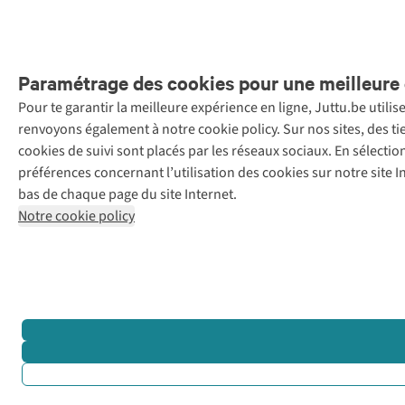
Paramétrage des cookies pour une meilleure 
Pour te garantir la meilleure expérience en ligne, Juttu.be utili
Menti
renvoyons également à notre cookie policy. Sur nos sites, des ti
Retail Concepts
cookies de suivi sont placés par les réseaux sociaux. En sélecti
N.V.,
préférences concernant l’utilisation des cookies sur notre site
Smallandlaan
bas de chaque page du site Internet.
9, 2660
Notre cookie policy
Hoboken
+32 (0)3 828
30 15
team@juttu.be
BTW BE
0416.762.280