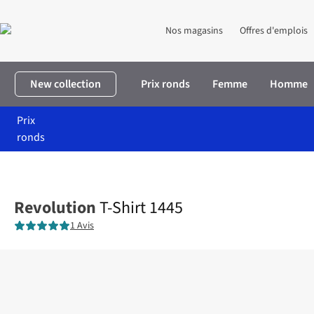
Nos magasins
Offres d'emplois
New collection
Prix ronds
Femme
Homme
Prix
ronds
Accueil
Homme
Vêtements
T-shirts
T-Shirt 1445
Revolution
T-Shirt 1445
1 Avis