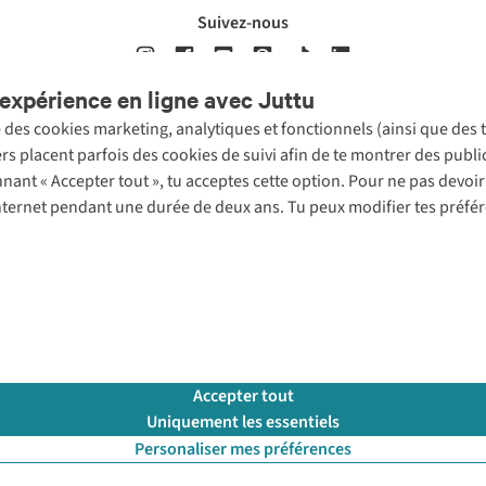
Suivez-nous
expérience en ligne avec Juttu
se des cookies marketing, analytiques et fonctionnels (ainsi que des
ons légales
Politique de confidentialté
Conditions générales
Cookie 
ers placent parfois des cookies de suivi afin de te montrer des publ
onnant « Accepter tout », tu acceptes cette option. Pour ne pas devo
 Internet pendant une durée de deux ans. Tu peux modifier tes préfé
Accepter tout
Uniquement les essentiels
Personaliser mes préférences