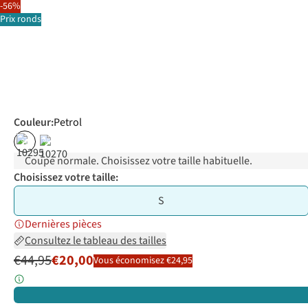
-56%
Prix ronds
Couleur
:
Petrol
%
%
Coupe normale. Choisissez votre taille habituelle.
Choisissez votre taille:
S
Dernières pièces
Consultez le tableau des tailles
€44,95
€20,00
Vous économisez €24,95