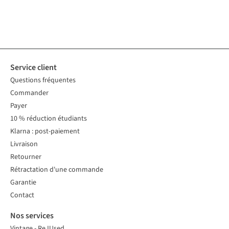
1
couleur
1
couleur
2
couleurs
1
couleur
1
couleur
1
couleur
1
couleur
2
couleurs
disponible
disponible
disponibles
disponible
disponible
disponible
disponible
disponibles
Service client
Questions fréquentes
Commander
Payer
10 % réduction étudiants
Klarna : post-paiement
Livraison
Retourner
Rétractation d'une commande
Garantie
Contact
Nos services
Vintage - ReJUsed