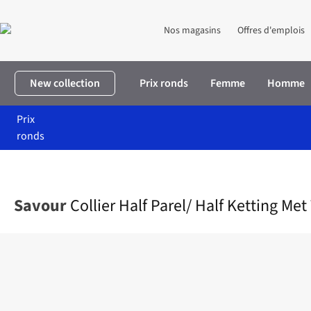
Nos magasins
Offres d'emplois
New collection
Prix ronds
Femme
Homme
Prix
ronds
Accueil
Femme
Accessoires
Bijoux
Collier Half Parel/ Half K
Savour
Collier Half Parel/ Half Ketting Met