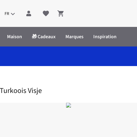
FR
Shopping cart
Maison
🎁 Cadeaux
Marques
Inspiration
etting Met Turkoois Visje
 Turkoois Visje