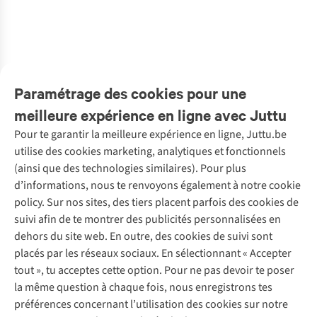
1
1
2
couleurs
2
couleurs
€85,00
€85,00
disponibles
disponibles
2
couleurs
2
couleurs
disponibles
disponibles
Paramétrage des cookies pour une
meilleure expérience en ligne avec Juttu
Pour te garantir la meilleure expérience en ligne, Juttu.be
Service client
utilise des cookies marketing, analytiques et fonctionnels
(ainsi que des technologies similaires). Pour plus
Questions fréquentes
d’informations, nous te renvoyons également à notre cookie
Nos services
Commander
policy. Sur nos sites, des tiers placent parfois des cookies de
Payer
Vintage - ReJUsed
suivi afin de te montrer des publicités personnalisées en
Juttu
10 % réduction étudiants
Atelier de couture
dehors du site web. En outre, des cookies de suivi sont
Klarna : post-paiement
Personal shopping
placés par les réseaux sociaux. En sélectionnant « Accepter
Qui sommes-nous ?
Livraison
Boîte à vêtements
tout », tu acceptes cette option. Pour ne pas devoir te poser
Juttu Friends
Abonne-toi à la newsletter
Retourner
Événements / ateliers
la même question à chaque fois, nous enregistrons tes
Inspiration
Rétractation d'une commande
préférences concernant l’utilisation des cookies sur notre
Travailler chez Juttu
Garantie