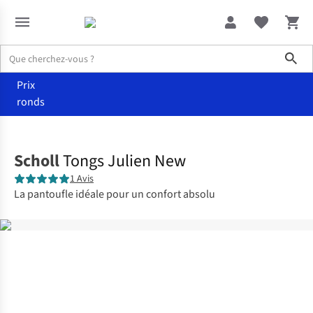
Sho
Prix
ronds
Vêtements
Chaussures
Scholl
Tongs Julien New
1 Avis
La pantoufle idéale pour un confort absolu