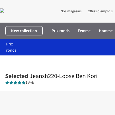
Nos magasins
Offres d'emplois
New collection
Prix ronds
Femme
Homme
Prix
ronds
Accueil
Homme
Vêtements
Pantalons
Jeansh220-Loose Ben
Selected
Jeansh220-Loose Ben Kori
1 Avis