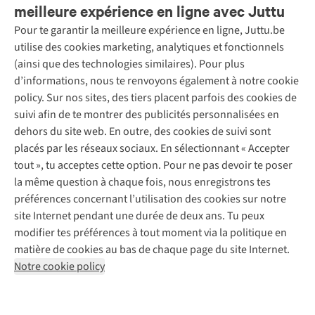
meilleure expérience en ligne avec Juttu
Pour te garantir la meilleure expérience en ligne, Juttu.be
Service client
utilise des cookies marketing, analytiques et fonctionnels
(ainsi que des technologies similaires). Pour plus
Questions fréquentes
d’informations, nous te renvoyons également à notre cookie
Nos services
Commander
policy. Sur nos sites, des tiers placent parfois des cookies de
Payer
Vintage - ReJUsed
suivi afin de te montrer des publicités personnalisées en
Juttu
10 % réduction étudiants
Atelier de couture
dehors du site web. En outre, des cookies de suivi sont
Klarna : post-paiement
Personal shopping
placés par les réseaux sociaux. En sélectionnant « Accepter
Qui sommes-nous ?
Livraison
Boîte à vêtements
tout », tu acceptes cette option. Pour ne pas devoir te poser
Juttu Friends
Abonne-toi à la newsletter
Retourner
Événements / ateliers
la même question à chaque fois, nous enregistrons tes
Inspiration
Rétractation d'une commande
préférences concernant l’utilisation des cookies sur notre
Travailler chez Juttu
Garantie
Suivez-nous
site Internet pendant une durée de deux ans. Tu peux
Nos magasins
Contact
modifier tes préférences à tout moment via la politique en
Le monde de Juttu
matière de cookies au bas de chaque page du site Internet.
Entrepreneuriat responsable
Notre cookie policy
Déclaration d’accessibilité
Mentions légales
Politique de confidentialté
Conditions générales
Cookie policy