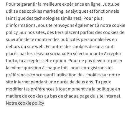
Pour te garantir la meilleure expérience en ligne, Juttu.be
Service client
utilise des cookies marketing, analytiques et fonctionnels
(ainsi que des technologies similaires). Pour plus
Questions fréquentes
d’informations, nous te renvoyons également à notre cookie
Nos services
Commander
policy. Sur nos sites, des tiers placent parfois des cookies de
Payer
Vintage - ReJUsed
suivi afin de te montrer des publicités personnalisées en
Juttu
10 % réduction étudiants
Atelier de couture
dehors du site web. En outre, des cookies de suivi sont
Klarna : post-paiement
Personal shopping
placés par les réseaux sociaux. En sélectionnant « Accepter
Qui sommes-nous ?
Livraison
Boîte à vêtements
tout », tu acceptes cette option. Pour ne pas devoir te poser
Juttu Friends
Abonne-toi à la newsletter
Retourner
Événements / ateliers
la même question à chaque fois, nous enregistrons tes
Inspiration
Rétractation d'une commande
préférences concernant l’utilisation des cookies sur notre
Travailler chez Juttu
Garantie
Suivez-nous
site Internet pendant une durée de deux ans. Tu peux
Nos magasins
Contact
modifier tes préférences à tout moment via la politique en
Le monde de Juttu
matière de cookies au bas de chaque page du site Internet.
Entrepreneuriat responsable
Notre cookie policy
Déclaration d’accessibilité
Mentions légales
Politique de confidentialté
Conditions générales
Cookie policy
Retail Concepts N.V.,
Smallandlaan 9,
2660 Hoboken