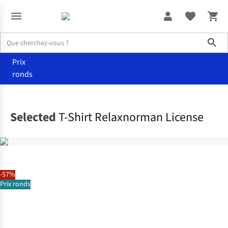
Sho
Prix
ronds
Vêtements
T-shirts
Selected
T-Shirt Relaxnorman License
-57%
Prix ronds