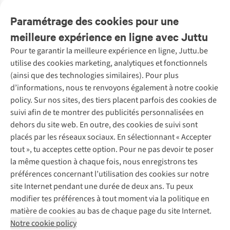
disponible
disponible
disponible
disponibles
disponible
disponibles
disponible
disponible
Paramétrage des cookies pour une
meilleure expérience en ligne avec Juttu
Pour te garantir la meilleure expérience en ligne, Juttu.be
Service client
utilise des cookies marketing, analytiques et fonctionnels
(ainsi que des technologies similaires). Pour plus
Questions fréquentes
d’informations, nous te renvoyons également à notre cookie
Nos services
Commander
policy. Sur nos sites, des tiers placent parfois des cookies de
Payer
Vintage - ReJUsed
suivi afin de te montrer des publicités personnalisées en
Juttu
10 % réduction étudiants
Atelier de couture
dehors du site web. En outre, des cookies de suivi sont
Klarna : post-paiement
Personal shopping
placés par les réseaux sociaux. En sélectionnant « Accepter
Qui sommes-nous ?
Livraison
Boîte à vêtements
tout », tu acceptes cette option. Pour ne pas devoir te poser
Juttu Friends
Abonne-toi à la newsletter
Retourner
Événements / ateliers
la même question à chaque fois, nous enregistrons tes
Inspiration
Rétractation d'une commande
préférences concernant l’utilisation des cookies sur notre
Travailler chez Juttu
Garantie
Suivez-nous
site Internet pendant une durée de deux ans. Tu peux
Nos magasins
Contact
modifier tes préférences à tout moment via la politique en
Le monde de Juttu
matière de cookies au bas de chaque page du site Internet.
Entrepreneuriat responsable
Notre cookie policy
Déclaration d’accessibilité