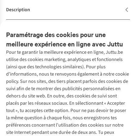
Description
Caractéristiques de durabilité
Paramétrage des cookies pour une
meilleure expérience en ligne avec Juttu
Pour te garantir la meilleure expérience en ligne, Juttu.be
Service client
utilise des cookies marketing, analytiques et fonctionnels
(ainsi que des technologies similaires). Pour plus
Questions fréquentes
d’informations, nous te renvoyons également à notre cookie
Nos services
Commander
policy. Sur nos sites, des tiers placent parfois des cookies de
Payer
Vintage - ReJUsed
suivi afin de te montrer des publicités personnalisées en
Juttu
10 % réduction étudiants
Atelier de couture
dehors du site web. En outre, des cookies de suivi sont
Klarna : post-paiement
Personal shopping
placés par les réseaux sociaux. En sélectionnant « Accepter
Qui sommes-nous ?
Livraison
Boîte à vêtements
tout », tu acceptes cette option. Pour ne pas devoir te poser
Juttu Friends
Abonne-toi à la newsletter
Retourner
Événements / ateliers
la même question à chaque fois, nous enregistrons tes
Inspiration
Rétractation d'une commande
préférences concernant l’utilisation des cookies sur notre
Travailler chez Juttu
Garantie
Suivez-nous
site Internet pendant une durée de deux ans. Tu peux
Nos magasins