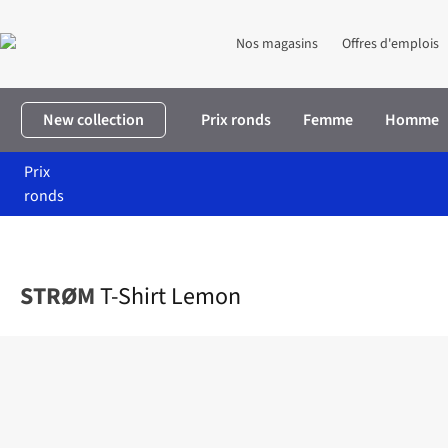
Nos magasins
Offres d'emplois
New collection
Prix ronds
Femme
Homme
Prix
ronds
Accueil
Homme
Vêtements
T-shirts
T-Shirt Lemon
STRØM
T-Shirt Lemon