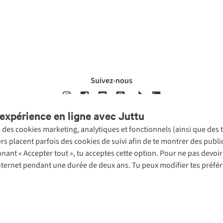
Suivez-nous
expérience en ligne avec Juttu
se des cookies marketing, analytiques et fonctionnels (ainsi que des
ons légales
Politique de confidentialté
Conditions générales
Cookie 
ers placent parfois des cookies de suivi afin de te montrer des publ
onnant « Accepter tout », tu acceptes cette option. Pour ne pas devo
 Internet pendant une durée de deux ans. Tu peux modifier tes préfé