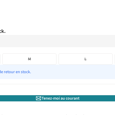
ck.
M
L
de retour en stock.
Tenez-moi au courant