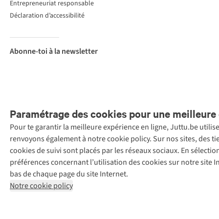
Entrepreneuriat responsable
Déclaration d’accessibilité
Abonne-toi à la newsletter
Paramétrage des cookies pour une meilleure 
Pour te garantir la meilleure expérience en ligne, Juttu.be utili
Menti
renvoyons également à notre cookie policy. Sur nos sites, des ti
Retail Concepts
cookies de suivi sont placés par les réseaux sociaux. En sélecti
N.V.,
préférences concernant l’utilisation des cookies sur notre site
Smallandlaan
bas de chaque page du site Internet.
9, 2660
Notre cookie policy
Hoboken
+32 (0)3 828