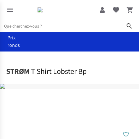
Sho
Prix
ronds
Vêtements
T-shirts
STRØM
T-Shirt Lobster Bp