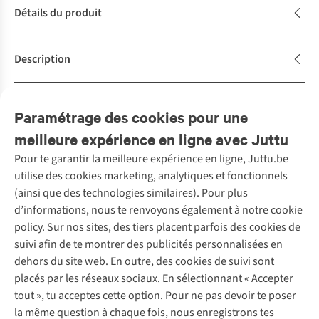
Détails du produit
Description
Caractéristiques de durabilité
Paramétrage des cookies pour une
meilleure expérience en ligne avec Juttu
Pour te garantir la meilleure expérience en ligne, Juttu.be
Service client
utilise des cookies marketing, analytiques et fonctionnels
(ainsi que des technologies similaires). Pour plus
Questions fréquentes
d’informations, nous te renvoyons également à notre cookie
Nos services
Commander
policy. Sur nos sites, des tiers placent parfois des cookies de
Payer
Vintage - ReJUsed
suivi afin de te montrer des publicités personnalisées en
Juttu
10 % réduction étudiants
Atelier de couture
dehors du site web. En outre, des cookies de suivi sont
Klarna : post-paiement
Personal shopping
placés par les réseaux sociaux. En sélectionnant « Accepter
Qui sommes-nous ?
Livraison
Boîte à vêtements
tout », tu acceptes cette option. Pour ne pas devoir te poser
Juttu Friends
Abonne-toi à la newsletter
Retourner
Événements / ateliers
la même question à chaque fois, nous enregistrons tes
Inspiration