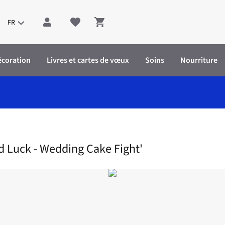
FR
Shopping cart
écoration
Livres et cartes de vœux
Soins
Nourriture
- Wedding Cake Fight'
d Luck - Wedding Cake Fight'