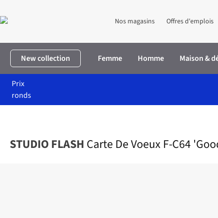
Nos magasins
Offres d'emplois
New collection
Femme
Homme
Maison & d
Prix
ronds
Accueil
Maison & décoration
Carte De Voeux F-C64 'Good Luck 
STUDIO FLASH
Carte De Voeux F-C64 'Goo