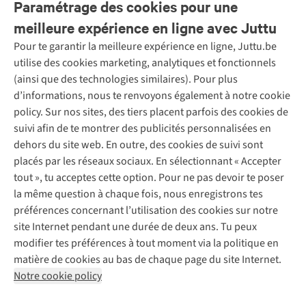
Paramétrage des cookies pour une
meilleure expérience en ligne avec Juttu
Pour te garantir la meilleure expérience en ligne, Juttu.be
Service client
utilise des cookies marketing, analytiques et fonctionnels
(ainsi que des technologies similaires). Pour plus
Questions fréquentes
d’informations, nous te renvoyons également à notre cookie
Nos services
Commander
policy. Sur nos sites, des tiers placent parfois des cookies de
Payer
Vintage - ReJUsed
suivi afin de te montrer des publicités personnalisées en
Juttu
10 % réduction étudiants
Atelier de couture
dehors du site web. En outre, des cookies de suivi sont
Klarna : post-paiement
Personal shopping
placés par les réseaux sociaux. En sélectionnant « Accepter
Qui sommes-nous ?
Livraison
Boîte à vêtements
tout », tu acceptes cette option. Pour ne pas devoir te poser
Juttu Friends
Abonne-toi à la newsletter
Retourner
Événements / ateliers
la même question à chaque fois, nous enregistrons tes
Inspiration
Rétractation d'une commande
préférences concernant l’utilisation des cookies sur notre
Travailler chez Juttu
Garantie
Suivez-nous
site Internet pendant une durée de deux ans. Tu peux
Nos magasins
Contact
modifier tes préférences à tout moment via la politique en
Le monde de Juttu
matière de cookies au bas de chaque page du site Internet.
Entrepreneuriat responsable
Notre cookie policy
Déclaration d’accessibilité
Mentions légales
Politique de confidentialté