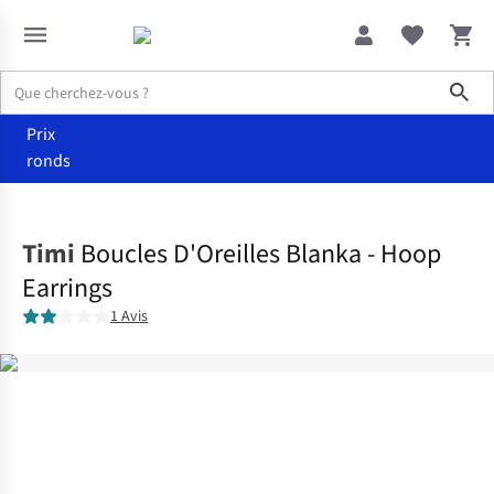
Sho
Prix
ronds
Accessoires
Bijoux
Timi
Boucles D'Oreilles Blanka - Hoop
Earrings
1 Avis