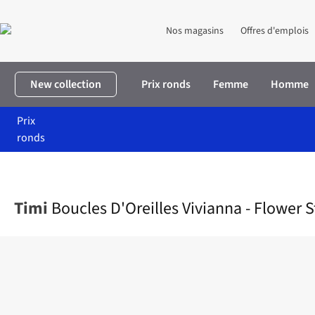
Nos magasins
Offres d'emplois
New collection
Prix ronds
Femme
Homme
Prix
ronds
Accueil
Femme
Accessoires
Bijoux
Boucles D'Oreilles Vivia
Timi
Boucles D'Oreilles Vivianna - Flower 