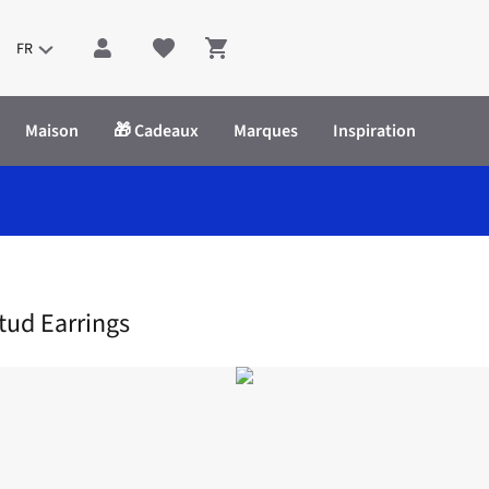
FR
Shopping cart
Maison
🎁 Cadeaux
Marques
Inspiration
nna - Flower Stud Earrings
Stud Earrings