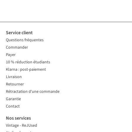
2
couleurs
2
couleurs
1
couleur
1
couleur
1
couleur
2
couleurs
2
couleurs
2
couleurs
disponibles
disponibles
disponible
disponible
disponible
disponibles
disponibles
disponibles
Service client
Questions fréquentes
Commander
Payer
10 % réduction étudiants
Klarna : post-paiement
Livraison
Retourner
Rétractation d'une commande
Garantie
Contact
Nos services
Vintage - ReJUsed