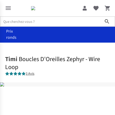
Sho
Prix
ronds
Accessoires
Bijoux
Timi
Boucles D'Oreilles Zephyr - Wire
Loop
3 Avis