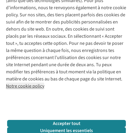
(ainsi que des technologies similaires). Pour plus
Questions fréquentes
d’informations, nous te renvoyons également à notre cookie
Nos services
Commander
policy. Sur nos sites, des tiers placent parfois des cookies de
Payer
Vintage - ReJUsed
suivi afin de te montrer des publicités personnalisées en
Juttu
10 % réduction étudiants
Atelier de couture
dehors du site web. En outre, des cookies de suivi sont
Klarna : post-paiement
Personal shopping
placés par les réseaux sociaux. En sélectionnant « Accepter
Qui sommes-nous ?
Livraison
Boîte à vêtements
tout », tu acceptes cette option. Pour ne pas devoir te poser
Juttu Friends
Abonne-toi à la newsletter
Retourner
Événements / ateliers
la même question à chaque fois, nous enregistrons tes
Inspiration
Rétractation d'une commande
préférences concernant l’utilisation des cookies sur notre
Travailler chez Juttu
Garantie
Suivez-nous
site Internet pendant une durée de deux ans. Tu peux
Nos magasins
Contact
modifier tes préférences à tout moment via la politique en
Le monde de Juttu
matière de cookies au bas de chaque page du site Internet.
Entrepreneuriat responsable
Notre cookie policy
Déclaration d’accessibilité
Mentions légales
Politique de confidentialté
Conditions générales
Cookie policy
Retail Concepts N.V.,
Smallandlaan 9,
2660 Hoboken
team@juttu.be
+32 (0)3 828 30 15
Accepter tout
BTW BE 0416.762.280
Uniquement les essentiels