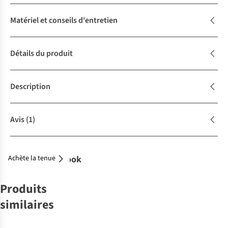
Matériel et conseils d'entretien
Détails du produit
Description
Avis
(1)
Achète la tenue
Complétez le look
Produits
similaires
-50%