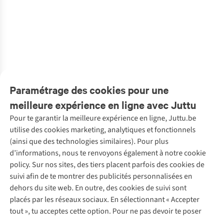
&KLEVERING
HKLiving
HKLiving
HKLiving
&KLEVERING
HKLiving
Vaisselle Plate
Vaisselle 70S
Vaisselle 70S
Vaisselle 70S
Ustensiles De
Vaisselle 70S
De La Mer Set
Ceramics:
Ceramics:
Ceramics: Van
Boissons
Ceramics: Van
1
1
1
Of 4
Noodle Bowls,
Tapas Bowls
Gogh Coffee
Coupe Perle
Gogh Coffee
€55,00
€52,95
€34,95
€24,95
€45,00
€24,95
Geyser (Set Of
Drift Set Of 4
Mugs Starry
Amber Set Of 2
Mugs
€22,50
4)
Night, S
Sunflowers, Set
1
couleur
1
couleur
1
couleur
1
couleur
1
couleur
1
couleur
disponible
disponible
disponible
disponible
disponible
disponible
Paramétrage des cookies pour une
meilleure expérience en ligne avec Juttu
Pour te garantir la meilleure expérience en ligne, Juttu.be
Service client
utilise des cookies marketing, analytiques et fonctionnels
(ainsi que des technologies similaires). Pour plus
Questions fréquentes
d’informations, nous te renvoyons également à notre cookie
Nos services
Commander
policy. Sur nos sites, des tiers placent parfois des cookies de
Payer
Vintage - ReJUsed
suivi afin de te montrer des publicités personnalisées en
Juttu
10 % réduction étudiants
Atelier de couture
dehors du site web. En outre, des cookies de suivi sont
Klarna : post-paiement
Personal shopping
placés par les réseaux sociaux. En sélectionnant « Accepter
Qui sommes-nous ?
Livraison
Boîte à vêtements
tout », tu acceptes cette option. Pour ne pas devoir te poser
Juttu Friends