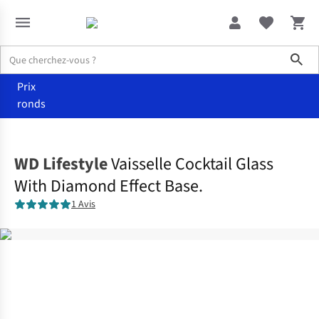
Sho
Prix
ronds
Maison
Cuisine
WD Lifestyle
Vaisselle Cocktail Glass
With Diamond Effect Base.
1 Avis