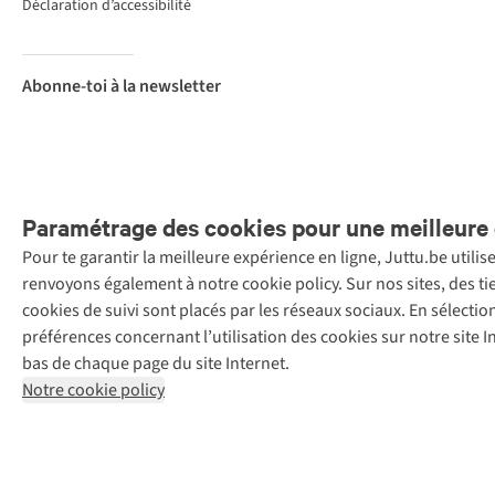
Déclaration d’accessibilité
Abonne-toi à la newsletter
Paramétrage des cookies pour une meilleure 
Pour te garantir la meilleure expérience en ligne, Juttu.be utili
Menti
renvoyons également à notre cookie policy. Sur nos sites, des ti
Retail Concepts
cookies de suivi sont placés par les réseaux sociaux. En sélecti
N.V.,
préférences concernant l’utilisation des cookies sur notre site
Smallandlaan
bas de chaque page du site Internet.
9, 2660
Notre cookie policy
Hoboken
+32 (0)3 828
30 15
team@juttu.be