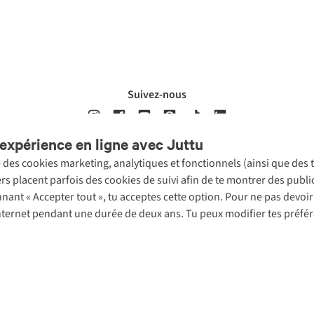
Suivez-nous
expérience en ligne avec Juttu
se des cookies marketing, analytiques et fonctionnels (ainsi que des
ons légales
Politique de confidentialté
Conditions générales
Cookie 
ers placent parfois des cookies de suivi afin de te montrer des publ
onnant « Accepter tout », tu acceptes cette option. Pour ne pas devo
 Internet pendant une durée de deux ans. Tu peux modifier tes préfé