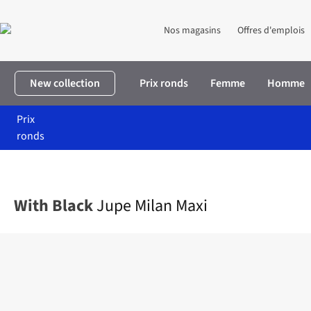
Nos magasins
Offres d'emplois
New collection
Prix ronds
Femme
Homme
Prix
ronds
Accueil
Femme
Vêtements
Jupes
Jupe Milan Maxi
With Black
Jupe Milan Maxi