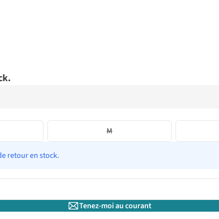
ck.
M
de retour en stock.
Tenez-moi au courant