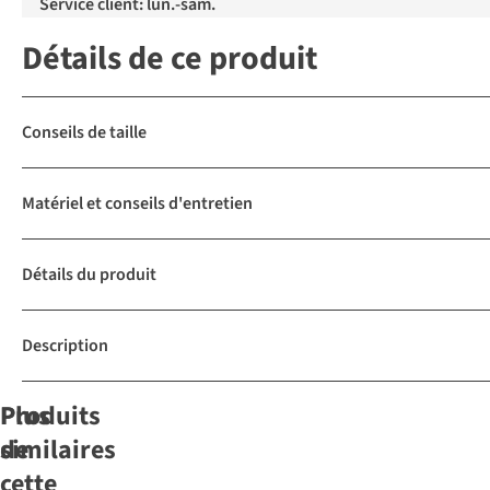
Service client: lun.-sam.
Détails de ce produit
Conseils de taille
Matériel et conseils d'entretien
Détails du produit
Description
Produits
Plus
similaires
de
cette