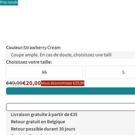
Prix ronds
Couleur
:
Strawberry Cream
Coupe ample. En cas de doute, choisissez une taill
Choisissez votre taille:
XS
S
€49,99
€20,00
Vous économisez €29,99
Livraison gratuite à partir de €35
Retour gratuit en Belgique
Retour possible durant 30 jours