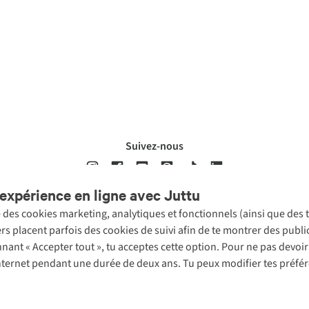
Suivez-nous
expérience en ligne avec Juttu
se des cookies marketing, analytiques et fonctionnels (ainsi que des
ons légales
Politique de confidentialté
Conditions générales
Cookie 
ers placent parfois des cookies de suivi afin de te montrer des publ
onnant « Accepter tout », tu acceptes cette option. Pour ne pas devo
 Internet pendant une durée de deux ans. Tu peux modifier tes préfé