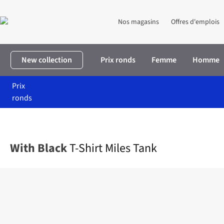
Nos magasins
Offres d'emplois
New collection
Prix ronds
Femme
Homme
Prix
ronds
Accueil
Femme
Vêtements
T-shirts & tops
T-Shirt Miles Tan
With Black
T-Shirt Miles Tank