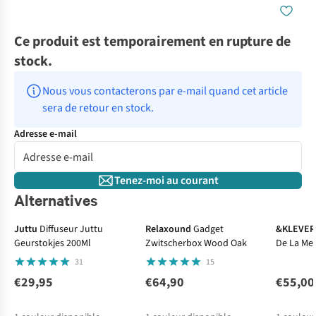
Ce produit est temporairement en rupture de
stock.
Nous vous contacterons par e-mail quand cet article 
sera de retour en stock.
Adresse e-mail
Tenez-moi au courant
Alternatives
Juttu
Diffuseur Juttu
Relaxound
Gadget
&KLEVER
Geurstokjes 200Ml
Zwitscherbox Wood Oak
De La Mer
31
15
€29,95
€64,90
€55,00