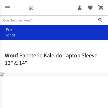
Sho
Prix
ronds
Accueil
Maison & décoration
Wouf
Papeterie Kaleido Laptop Sleeve
13" & 14"