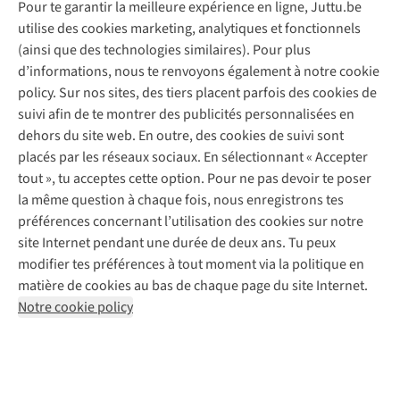
Pour te garantir la meilleure expérience en ligne, Juttu.be
Service client
utilise des cookies marketing, analytiques et fonctionnels
(ainsi que des technologies similaires). Pour plus
Questions fréquentes
d’informations, nous te renvoyons également à notre cookie
Nos services
Commander
policy. Sur nos sites, des tiers placent parfois des cookies de
Payer
Vintage - ReJUsed
suivi afin de te montrer des publicités personnalisées en
Juttu
10 % réduction étudiants
Atelier de couture
dehors du site web. En outre, des cookies de suivi sont
Klarna : post-paiement
Personal shopping
placés par les réseaux sociaux. En sélectionnant « Accepter
Qui sommes-nous ?
Livraison
Boîte à vêtements
tout », tu acceptes cette option. Pour ne pas devoir te poser
Juttu Friends
Abonne-toi à la newsletter
Retourner
Événements / ateliers
la même question à chaque fois, nous enregistrons tes
Inspiration
Rétractation d'une commande
préférences concernant l’utilisation des cookies sur notre
Travailler chez Juttu
Garantie
Suivez-nous
site Internet pendant une durée de deux ans. Tu peux
Nos magasins
Contact
modifier tes préférences à tout moment via la politique en
Le monde de Juttu
matière de cookies au bas de chaque page du site Internet.
Entrepreneuriat responsable
Notre cookie policy
Déclaration d’accessibilité
Mentions légales
Politique de confidentialté
Conditions générales
Cookie policy
Retail Concepts N.V.,
Smallandlaan 9,
2660 Hoboken