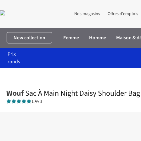
Nos magasins
Offres d'emplois
New collection
Femme
Homme
Maison & d
Prix
ronds
Accueil
Femme
Accessoires
Sacs à main
Sac À Main Night D
Wouf
Sac À Main Night Daisy Shoulder Bag
1 Avis