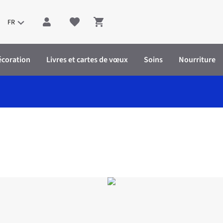
FR
Shopping cart
écoration
Livres et cartes de vœux
Soins
Nourriture
aisy Shoulder Bag