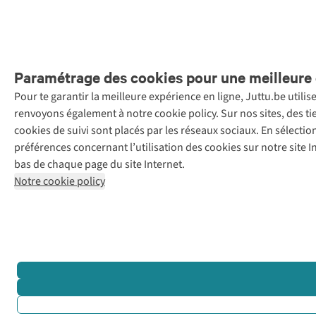
Paramétrage des cookies pour une meilleure 
Pour te garantir la meilleure expérience en ligne, Juttu.be utili
Menti
renvoyons également à notre cookie policy. Sur nos sites, des ti
Retail Concepts
cookies de suivi sont placés par les réseaux sociaux. En sélecti
N.V.,
préférences concernant l’utilisation des cookies sur notre site
Smallandlaan
bas de chaque page du site Internet.
9, 2660
Notre cookie policy
Hoboken
+32 (0)3 828
30 15
team@juttu.be
BTW BE
0416.762.280