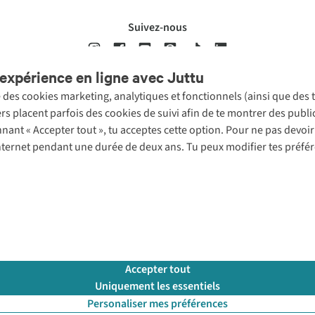
Suivez-nous
expérience en ligne avec Juttu
se des cookies marketing, analytiques et fonctionnels (ainsi que des
ons légales
Politique de confidentialté
Conditions générales
Cookie 
ers placent parfois des cookies de suivi afin de te montrer des publ
onnant « Accepter tout », tu acceptes cette option. Pour ne pas devo
 Internet pendant une durée de deux ans. Tu peux modifier tes préfé
Accepter tout
Uniquement les essentiels
Personaliser mes préférences