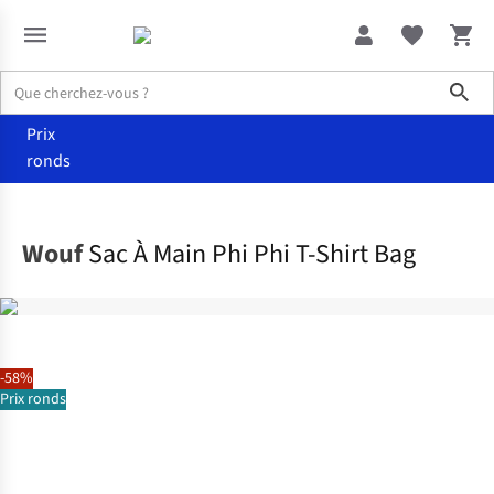
Sho
Prix
ronds
Accessoires
Sacs à main
Wouf
Sac À Main Phi Phi T-Shirt Bag
-58%
Prix ronds