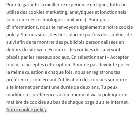
Pour te garantir la meilleure expérience en ligne, Juttu.be
Service client
utilise des cookies marketing, analytiques et fonctionnels
(ainsi que des technologies similaires). Pour plus
Questions fréquentes
d’informations, nous te renvoyons également à notre cookie
Nos services
Commander
policy. Sur nos sites, des tiers placent parfois des cookies de
Payer
Vintage - ReJUsed
suivi afin de te montrer des publicités personnalisées en
Juttu
10 % réduction étudiants
Atelier de couture
dehors du site web. En outre, des cookies de suivi sont
Klarna : post-paiement
Personal shopping
placés par les réseaux sociaux. En sélectionnant « Accepter
Qui sommes-nous ?
Livraison
Boîte à vêtements
tout », tu acceptes cette option. Pour ne pas devoir te poser
Juttu Friends
Abonne-toi à la newsletter
Retourner
Événements / ateliers
la même question à chaque fois, nous enregistrons tes
Inspiration
Rétractation d'une commande
préférences concernant l’utilisation des cookies sur notre
Travailler chez Juttu
Garantie
Suivez-nous
site Internet pendant une durée de deux ans. Tu peux
Nos magasins
Contact
modifier tes préférences à tout moment via la politique en
Le monde de Juttu
matière de cookies au bas de chaque page du site Internet.
Entrepreneuriat responsable
Notre cookie policy
Déclaration d’accessibilité
Mentions légales
Politique de confidentialté
Conditions générales
Cookie policy
Retail Concepts N.V.,
Smallandlaan 9,
2660 Hoboken