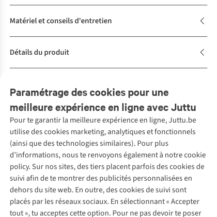
Matériel et conseils d'entretien
Détails du produit
Description
Paramétrage des cookies pour une
meilleure expérience en ligne avec Juttu
Pour te garantir la meilleure expérience en ligne, Juttu.be
Service client
utilise des cookies marketing, analytiques et fonctionnels
(ainsi que des technologies similaires). Pour plus
Questions fréquentes
d’informations, nous te renvoyons également à notre cookie
Nos services
Commander
policy. Sur nos sites, des tiers placent parfois des cookies de
Payer
Vintage - ReJUsed
suivi afin de te montrer des publicités personnalisées en
Juttu
10 % réduction étudiants
Atelier de couture
dehors du site web. En outre, des cookies de suivi sont
Klarna : post-paiement
Personal shopping
placés par les réseaux sociaux. En sélectionnant « Accepter
Qui sommes-nous ?
Livraison
Boîte à vêtements
tout », tu acceptes cette option. Pour ne pas devoir te poser
Juttu Friends