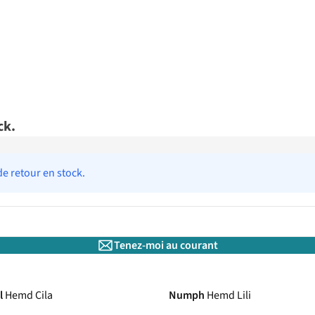
ck.
de retour en stock.
Tenez-moi au courant
l
Hemd Cila
Numph
Hemd Lili