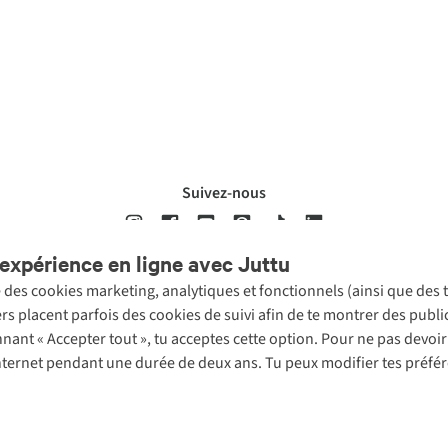
Suivez-nous
expérience en ligne avec Juttu
se des cookies marketing, analytiques et fonctionnels (ainsi que des
ons légales
Politique de confidentialté
Conditions générales
Cookie 
ers placent parfois des cookies de suivi afin de te montrer des publ
onnant « Accepter tout », tu acceptes cette option. Pour ne pas devo
 Internet pendant une durée de deux ans. Tu peux modifier tes préfé