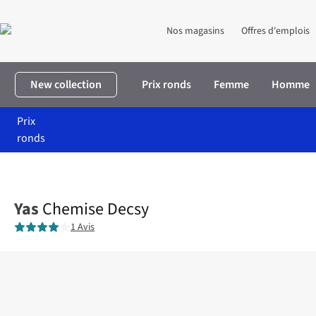
Nos magasins
Offres d'emplois
New collection
Prix ronds
Femme
Homme
Prix
ronds
Accueil
Femme
Vêtements
Chemisiers
Chemise Decsy
Yas
Chemise Decsy
1 Avis