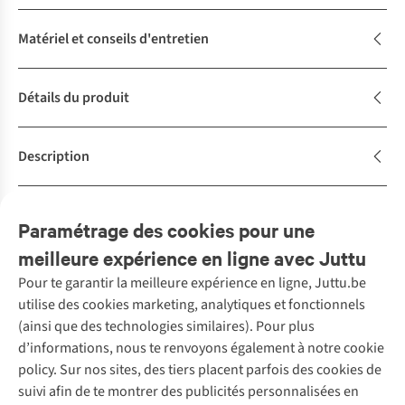
Matériel et conseils d'entretien
Détails du produit
Description
Caractéristiques de durabilité
Paramétrage des cookies pour une
meilleure expérience en ligne avec Juttu
Pour te garantir la meilleure expérience en ligne, Juttu.be
Service client
utilise des cookies marketing, analytiques et fonctionnels
(ainsi que des technologies similaires). Pour plus
Questions fréquentes
d’informations, nous te renvoyons également à notre cookie
Nos services
Commander
policy. Sur nos sites, des tiers placent parfois des cookies de
Payer
Vintage - ReJUsed
suivi afin de te montrer des publicités personnalisées en
Juttu
10 % réduction étudiants