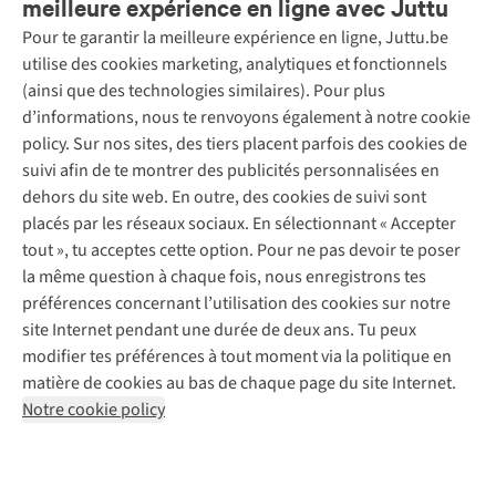
meilleure expérience en ligne avec Juttu
Pour te garantir la meilleure expérience en ligne, Juttu.be
Service client
utilise des cookies marketing, analytiques et fonctionnels
(ainsi que des technologies similaires). Pour plus
Questions fréquentes
d’informations, nous te renvoyons également à notre cookie
Nos services
Commander
policy. Sur nos sites, des tiers placent parfois des cookies de
Payer
Vintage - ReJUsed
suivi afin de te montrer des publicités personnalisées en
Juttu
10 % réduction étudiants
Atelier de couture
dehors du site web. En outre, des cookies de suivi sont
Klarna : post-paiement
Personal shopping
placés par les réseaux sociaux. En sélectionnant « Accepter
Qui sommes-nous ?
Livraison
Boîte à vêtements
tout », tu acceptes cette option. Pour ne pas devoir te poser
Juttu Friends
Abonne-toi à la newsletter
Retourner
Événements / ateliers
la même question à chaque fois, nous enregistrons tes
Inspiration
Rétractation d'une commande
préférences concernant l’utilisation des cookies sur notre
Travailler chez Juttu
Garantie
Suivez-nous
site Internet pendant une durée de deux ans. Tu peux
Nos magasins
Contact
modifier tes préférences à tout moment via la politique en
Le monde de Juttu
matière de cookies au bas de chaque page du site Internet.
Entrepreneuriat responsable
Notre cookie policy
Déclaration d’accessibilité
Mentions légales
Politique de confidentialté
Conditions générales
Cookie policy