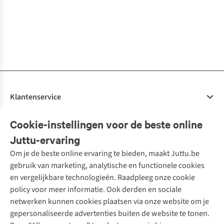
De La Mer
Gogh Coffee
Gogh Coffee
Bowls Cove Set
Coffee Mugs,
€55,00
€24,95
€59,95
€24,95
€32,95
€31,95
Mugs
Mugs Starry
Of 2
Artistic, Set Of 4
Sunflowers, Set
Night, S
1
kleur
1
kleur
1
kleur
1
kleur
1
kleur
1
kleur
beschikbaar
beschikbaar
beschikbaar
beschikbaar
beschikbaar
beschikbaar
Klantenservice
Veelgestelde vragen
Cookie-instellingen voor de beste online
Onze diensten
Bestellen
Juttu-ervaring
Betalen
Tweedehands - ReJUsed
Om je de beste online ervaring te bieden, maakt Juttu.be
Juttu
10% studentenkorting
Kledingatelier
gebruik van marketing, analytische en functionele cookies
Klarna - achteraf betalen
Personal shopping
Over ons
en vergelijkbare technologieën. Raadpleeg onze cookie
Levering
Merken
Textielbox
Juttu Friends
policy voor meer informatie. Ook derden en sociale
Retourneren
Events / workshops
Inspiratie
netwerken kunnen cookies plaatsen via onze website om je
Nathalie Vleeschouwer
Bestelling herroepen
Werken bij Juttu
gepersonaliseerde advertenties buiten de website te tonen.
Selected dames
Garantie
Meld je aan voor de nieuwsbrief