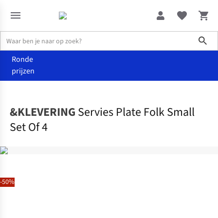
Sho
Ronde
prijzen
Wonen
Keuken
&KLEVERING
Servies Plate Folk Small
Set Of 4
-50%