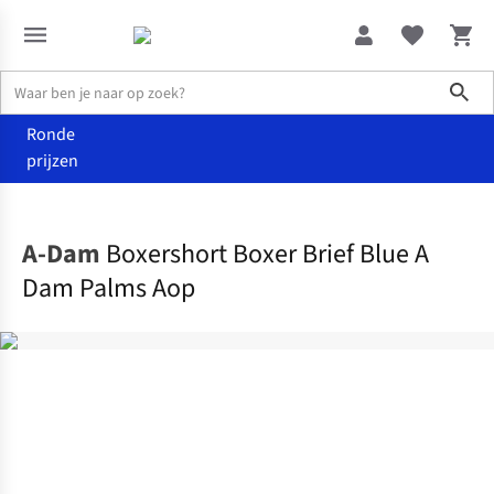
Sho
Ronde
prijzen
Accessoires
Ondergoed
A-Dam
Boxershort Boxer Brief Blue A
Dam Palms Aop