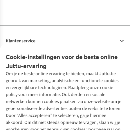
1
kleur
1
kleur
1
kleur
1
kleur
beschikbaar
beschikbaar
beschikbaar
beschikbaar
Klantenservice
Veelgestelde vragen
Cookie-instellingen voor de beste online
Onze diensten
Bestellen
Juttu-ervaring
Betalen
Tweedehands - ReJUsed
Om je de beste online ervaring te bieden, maakt Juttu.be
Juttu
10% studentenkorting
Kledingatelier
gebruik van marketing, analytische en functionele cookies
Klarna - achteraf betalen
Personal shopping
Over ons
en vergelijkbare technologieën. Raadpleeg onze cookie
Levering
Merken
Textielbox
Juttu Friends
policy voor meer informatie. Ook derden en sociale
Retourneren
Events / workshops
Inspiratie
netwerken kunnen cookies plaatsen via onze website om je
Nathalie Vleeschouwer
Bestelling herroepen
Werken bij Juttu
gepersonaliseerde advertenties buiten de website te tonen.
Selected dames
Garantie
Meld je aan voor de nieuwsbrief
Onze winkels
Door “Alles accepteren” te selecteren, ga je hiermee
HKLiving
Contact
akkoord. Om dit niet steeds opnieuw te vragen, slaan wij je
De wereld van Juttu
Dickies
Follow us
voorkeuren voor het gebruik van cookies voor twee jaar op.
Verantwoord ondernemen