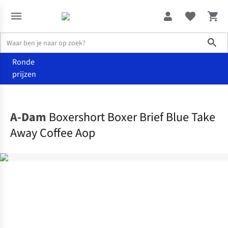
Sho
Ronde
prijzen
Accessoires
Ondergoed
A-Dam
Boxershort Boxer Brief Blue Take
Away Coffee Aop