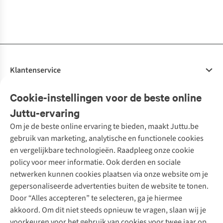
1
kleur
1
kleur
1
kleur
1
kleur
beschikbaar
beschikbaar
beschikbaar
beschikbaar
Klantenservice
Veelgestelde vragen
Cookie-instellingen voor de beste online
Onze diensten
Bestellen
Juttu-ervaring
Betalen
Tweedehands - ReJUsed
Om je de beste online ervaring te bieden, maakt Juttu.be
Juttu
10% studentenkorting
Kledingatelier
gebruik van marketing, analytische en functionele cookies
Klarna - achteraf betalen
Personal shopping
Over ons
en vergelijkbare technologieën. Raadpleeg onze cookie
Levering
Merken
Textielbox
Juttu Friends
policy voor meer informatie. Ook derden en sociale
Retourneren
Events / workshops
Inspiratie
netwerken kunnen cookies plaatsen via onze website om je
Nathalie Vleeschouwer
Bestelling herroepen
Werken bij Juttu
gepersonaliseerde advertenties buiten de website te tonen.
Selected dames
Garantie
Meld je aan voor de nieuwsbrief
Onze winkels
Door “Alles accepteren” te selecteren, ga je hiermee
HKLiving
Contact
akkoord. Om dit niet steeds opnieuw te vragen, slaan wij je
De wereld van Juttu
Dickies
Follow us
voorkeuren voor het gebruik van cookies voor twee jaar op.
Verantwoord ondernemen