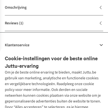
Omschrijving
Reviews
(1)
Klantenservice
Veelgestelde vragen
Cookie-instellingen voor de beste online
Onze diensten
Bestellen
Juttu-ervaring
Betalen
Tweedehands - ReJUsed
Om je de beste online ervaring te bieden, maakt Juttu.be
Juttu
10% studentenkorting
Kledingatelier
gebruik van marketing, analytische en functionele cookies
Klarna - achteraf betalen
Personal shopping
Over ons
en vergelijkbare technologieën. Raadpleeg onze cookie
Levering
Merken
Textielbox
Juttu Friends
policy voor meer informatie. Ook derden en sociale
Retourneren
Events / workshops
Inspiratie
netwerken kunnen cookies plaatsen via onze website om je
Nathalie Vleeschouwer
Bestelling herroepen
Werken bij Juttu
gepersonaliseerde advertenties buiten de website te tonen.
Selected dames
Garantie
Meld je aan voor de nieuwsbrief
Onze winkels
Door “Alles accepteren” te selecteren, ga je hiermee