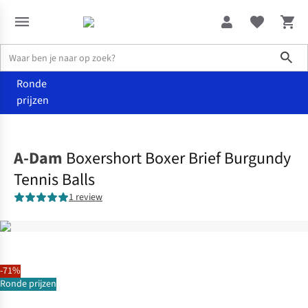
Sho
Ronde
prijzen
Accessoires
Ondergoed
A-Dam
Boxershort Boxer Brief Burgundy
Tennis Balls
1 review
-71%
Ronde prijzen