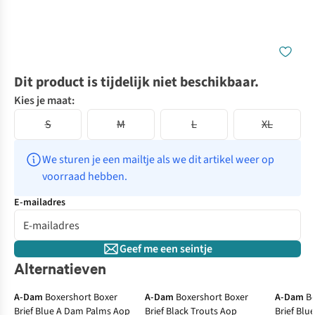
Dit product is tijdelijk niet beschikbaar.
Kies je maat:
S
M
L
XL
We sturen je een mailtje als we dit artikel weer op 
voorraad hebben.
E-mailadres
Geef me een seintje
Alternatieven
A-Dam
Boxershort Boxer
A-Dam
Boxershort Boxer
A-Dam
B
Brief Blue A Dam Palms Aop
Brief Black Trouts Aop
Brief Blu