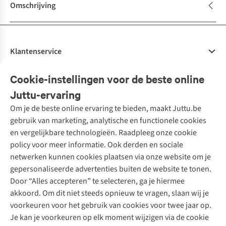
Omschrijving
Klantenservice
Veelgestelde vragen
Cookie-instellingen voor de beste online
Onze diensten
Bestellen
Juttu-ervaring
Betalen
Tweedehands - ReJUsed
Om je de beste online ervaring te bieden, maakt Juttu.be
Juttu
10% studentenkorting
Kledingatelier
gebruik van marketing, analytische en functionele cookies
Klarna - achteraf betalen
Personal shopping
Over ons
en vergelijkbare technologieën. Raadpleeg onze cookie
Levering
Merken
Textielbox
Juttu Friends
policy voor meer informatie. Ook derden en sociale
Retourneren
Events / workshops
Inspiratie
netwerken kunnen cookies plaatsen via onze website om je
Nathalie Vleeschouwer
Bestelling herroepen
Werken bij Juttu
gepersonaliseerde advertenties buiten de website te tonen.
Selected dames
Garantie
Meld je aan voor de nieuwsbrief
Onze winkels
Door “Alles accepteren” te selecteren, ga je hiermee
HKLiving
Contact
akkoord. Om dit niet steeds opnieuw te vragen, slaan wij je
De wereld van Juttu
Dickies
Follow us
voorkeuren voor het gebruik van cookies voor twee jaar op.
Verantwoord ondernemen
Sessùn
Je kan je voorkeuren op elk moment wijzigen via de cookie
Toegankelijkheidsverklaring
Strom