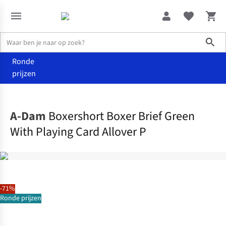
Sho
Ronde
prijzen
Accessoires
Ondergoed
A-Dam
Boxershort Boxer Brief Green
With Playing Card Allover P
-71%
Ronde prijzen