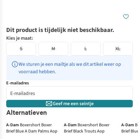
Dit product is tijdelijk niet beschikbaar.
Kies je maat:
S
M
L
XL
We sturen je een mailtje als we dit artikel weer op 
voorraad hebben.
E-mailadres
Geef me een seintje
Alternatieven
A-Dam
Boxershort Boxer
A-Dam
Boxershort Boxer
A-Dam
B
Brief Blue A Dam Palms Aop
Brief Black Trouts Aop
Brief Blu
Aop