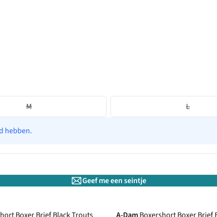
M
L
ad hebben.
Geef me een seintje
hort Boxer Brief Black Trouts
A-Dam
Boxershort Boxer Brief