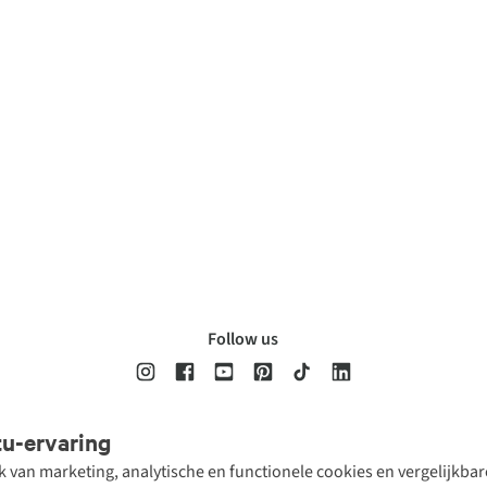
Follow us
tu-ervaring
Disclaimer
Privacy Policy
Algemene voorwaarden
Cookie Policy
ik van marketing, analytische en functionele cookies en vergelijkb