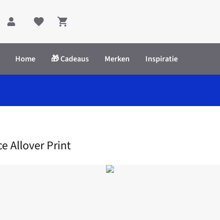
Shopping cart
Home
🎁 Cadeaus
Merken
Inspiratie
 Red With Dice Allover Print
e Allover Print