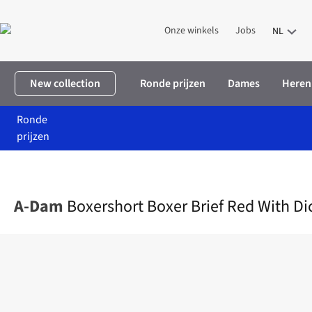
Onze winkels
Jobs
NL
New collection
Ronde prijzen
Dames
Heren
Ronde
prijzen
Home
Heren
Accessoires
Ondergoed
Boxershort Boxer Brief
A-Dam
Boxershort Boxer Brief Red With Dic