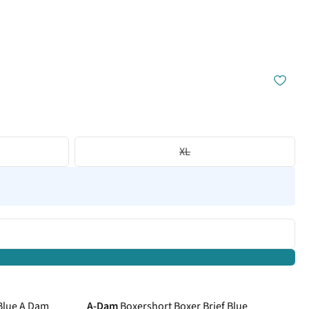
XL
 Blue A Dam
A-Dam
Boxershort Boxer Brief Blue