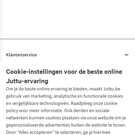
€12,99
€12,99
€12,99
€12,99
€12,99
€14,99
€12,99
€11,99
41-46
41-46
41-46
Embroidery
beschikbaar
beschikbaar
beschikbaar
beschikbaar
beschikbaar
beschikbaar
size 41-46
1
kleur
1
kleur
1
kleur
1
kleur
1
kleur
1
kleur
1
kleur
1
kleur
beschikbaar
beschikbaar
beschikbaar
beschikbaar
beschikbaar
beschikbaar
beschikbaar
beschikbaar
Klantenservice
Veelgestelde vragen
Cookie-instellingen voor de beste online
Onze diensten
Bestellen
Juttu-ervaring
Betalen
Tweedehands - ReJUsed
Om je de beste online ervaring te bieden, maakt Juttu.be
Juttu
10% studentenkorting
Kledingatelier
gebruik van marketing, analytische en functionele cookies
Klarna - achteraf betalen
Personal shopping
Over ons
en vergelijkbare technologieën. Raadpleeg onze cookie
Levering
Merken
Textielbox
Juttu Friends
policy voor meer informatie. Ook derden en sociale
Retourneren
Events / workshops
Inspiratie
netwerken kunnen cookies plaatsen via onze website om je
Nathalie Vleeschouwer
Bestelling herroepen
Werken bij Juttu
gepersonaliseerde advertenties buiten de website te tonen.
Selected dames
Garantie
Meld je aan voor de nieuwsbrief
Onze winkels
Door “Alles accepteren” te selecteren, ga je hiermee
HKLiving