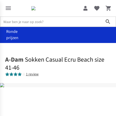
Sho
Ronde
prijzen
Accessoires
Sokken
A-Dam
Sokken Casual Ecru Beach size
41-46
1 review