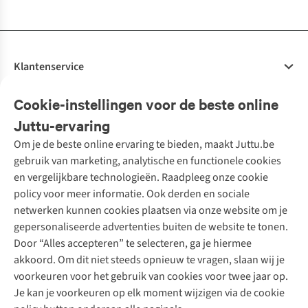
Klantenservice
Veelgestelde vragen
Cookie-instellingen voor de beste online
Onze diensten
Bestellen
Juttu-ervaring
Betalen
Tweedehands - ReJUsed
Om je de beste online ervaring te bieden, maakt Juttu.be
Juttu
10% studentenkorting
Kledingatelier
gebruik van marketing, analytische en functionele cookies
Klarna - achteraf betalen
Personal shopping
Over ons
en vergelijkbare technologieën. Raadpleeg onze cookie
Levering
Merken
Textielbox
Juttu Friends
policy voor meer informatie. Ook derden en sociale
Retourneren
Events / workshops
Inspiratie
netwerken kunnen cookies plaatsen via onze website om je
Nathalie Vleeschouwer
Bestelling herroepen
Werken bij Juttu
gepersonaliseerde advertenties buiten de website te tonen.
Selected dames
Garantie
Meld je aan voor de nieuwsbrief
Onze winkels
Door “Alles accepteren” te selecteren, ga je hiermee
HKLiving
Contact
akkoord. Om dit niet steeds opnieuw te vragen, slaan wij je
De wereld van Juttu
Dickies
Follow us
voorkeuren voor het gebruik van cookies voor twee jaar op.
Verantwoord ondernemen
Sessùn
Je kan je voorkeuren op elk moment wijzigen via de cookie
Toegankelijkheidsverklaring
Strom