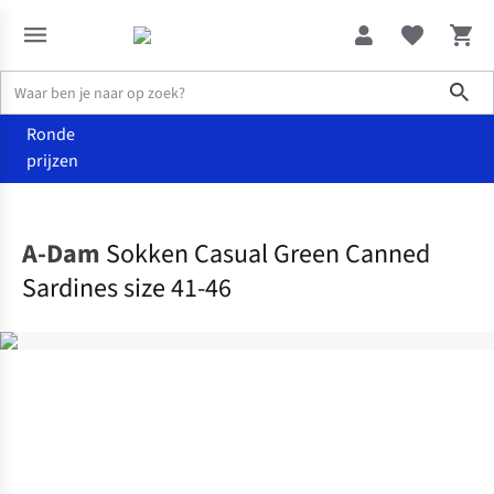
Sho
Ronde
prijzen
Accessoires
Sokken
A-Dam
Sokken Casual Green Canned
Sardines size 41-46